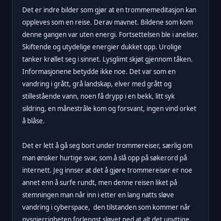
Det er indre bilder som gjør at en trommemeditasjon kan
oppleves som en reise. Derav mavnet. Bildene som kom
denne gangen var uten energi. Fortsettelsen ble i anelser.
Skiftende og utydelige energier dukket opp. Urolige
tanker krøllet seg i sinnet. Lysglimt skjøt gjennom tåken.
Informasjonene betydde ikke noe. Det var som en
vandring i grått, grå landskap, elver med grått og
stillestående vann, noen få drypp i en bekk, litt syk
sildring, en månestråle kom og forsvant, ingen vind orket
å blåse.
Det er lett å gå seg bort under trommereiser, særlig om
man ønsker hurtige svar, som å slå opp på søkerord på
internett. Jeg innser at det å gjøre trommereiser er noe
annet enn å surfe rundt, men denne reisen liket på
stemningen man når inn i etter en lang natts sløve
vandring i cyberspace, den tilstanden som kommer når
nysgjerrigheten forlengst sløvet ned at alt det unyttige