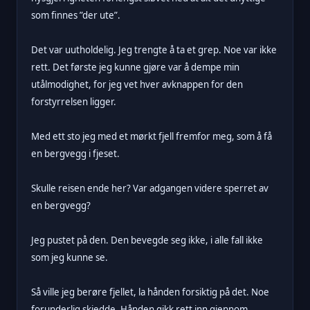
som finnes ”der ute”.
Det var uutholdelig. Jeg trengte å ta et grep. Noe var ikke
rett. Det første jeg kunne gjøre var å dempe min
utålmodighet, for jeg vet hver avknappen for den
forstyrrelsen ligger.
Med ett sto jeg med et mørkt fjell fremfor meg, som å få
en bergvegg i fjeset.
Skulle reisen ende her? Var adgangen videre sperret av
en bergvegg?
Jeg pustet på den. Den bevegde seg ikke, i alle fall ikke
som jeg kunne se.
Så ville jeg berøre fjellet, la hånden forsiktig på det. Noe
forunderlig skjedde. Hånden gikk rett inn gjennom