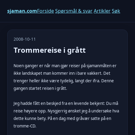
sjaman.com
Forside
Spørsmål & svar
Artikler
Søk
2008-10-11
Trommereise i grått
Noen ganger er når man gjør reiser på sjamanmåten er
ikke landskapet man kommer inn i bare vakkert. Det
trenger heller ikke være tydelig, langt der ifra. Denne
gangen startet reisen i grått.
Jeg hadde fått en beskjed fra en levende bekjent: Du må
reise høyere opp. Nysgjerrig ønsket jeg å undersøke hva
dette kunne bety. På en dag med gråvær satte på en
tromme-CD.