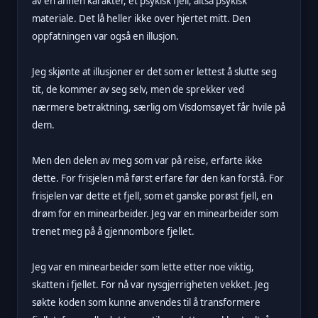
av en annen karakter, et psykisk fjell, altså psykisk
materiale. Det lå heller ikke over hjertet mitt. Den
oppfatningen var også en illusjon.
Jeg skjønte at illusjoner er det som er lettest å slutte seg
tit, de kommer av seg selv, men de sprekker ved
nærmere betraktning, særlig om Visdomsøyet får hvile på
dem.
Men den delen av meg som var på reise, erfarte ikke
dette. For frisjelen må først erfare før den kan forstå. For
frisjelen var dette et fjell, som et ganske porøst fjell, en
drøm for en minearbeider. Jeg var en minearbeider som
trenet meg på å gjennombore fjellet.
Jeg var en minearbeider som lette etter noe viktig,
skatten i fjellet. For nå var nysgjerrigheten vekket. Jeg
søkte koden som kunne anvendes til å transformere