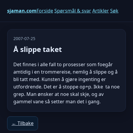
sjaman.com
Forside
Spørsmål & svar
Artikler
Søk
2007-07-25
Å slippe taket
Det finnes i alle fall to prosesser som foegår
amtidig i en trommereise, nemlig å slippe og å
bli tatt med. Kunsten å gjøre ingenting er
utfordrende. Det er å stoppe op+p. Ikke ta noe
grep. Man ønsker at noe skal skje, og av
gammel vane så setter man det i gang.
← Tilbake