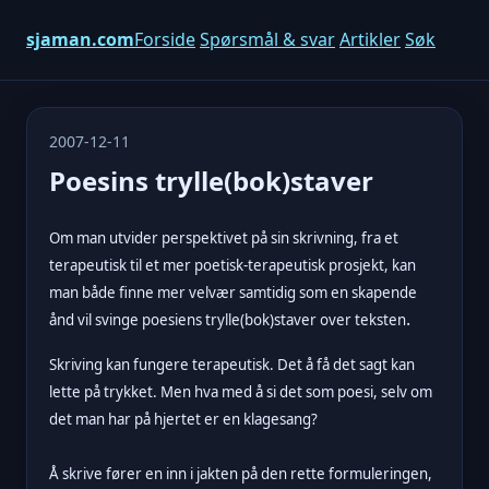
sjaman.com
Forside
Spørsmål & svar
Artikler
Søk
2007-12-11
Poesins trylle(bok)staver
Om man utvider perspektivet på sin skrivning, fra et
terapeutisk til et mer poetisk-terapeutisk prosjekt, kan
man både finne mer velvær samtidig som en skapende
.
ånd vil svinge poesiens trylle(bok)staver over teksten
Skriving kan fungere terapeutisk. Det å få det sagt kan
lette på trykket. Men hva med å si det som poesi, selv om
det man har på hjertet er en klagesang?
Å skrive fører en inn i jakten på den rette formuleringen,