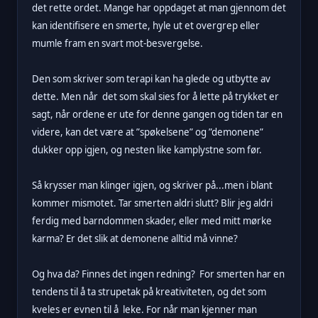
det rette ordet. Mange har oppdaget at man gjennom det
kan identifisere en smerte, hyle ut et overgrep eller
mumle fram en svart mot-besvergelse.
Den som skriver som terapi kan ha glede og utbytte av
dette. Men når det som skal sies for å lette på trykket er
sagt, når ordene er ute for denne gangen og tiden tar en
videre, kan det være at ”spøkelsene” og ”demonene”
dukker opp igjen, og nesten like kamplystne som før.
Så krysser man klinger igjen, og skriver på...men i blant
kommer mismotet. Tar smerten aldri slutt? Blir jeg aldri
ferdig med barndommen skader, eller med mitt mørke
karma? Er det slik at demonene alltid må vinne?
Og hva da? Finnes det ingen redning? For smerten har en
tendens til å ta strupetak på kreativiteten, og det som
kveles er evnen til å leke. For når man kjenner man