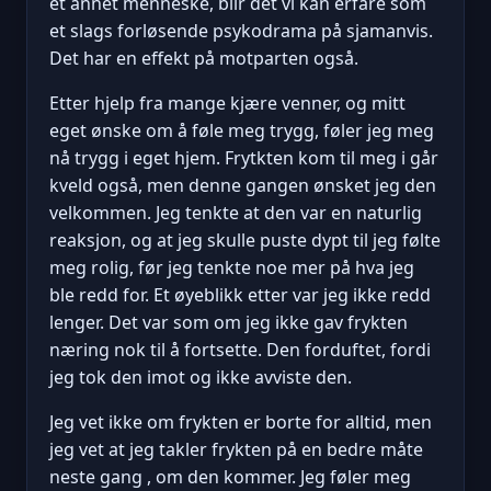
et annet menneske, blir det vi kan erfare som
et slags forløsende psykodrama på sjamanvis.
Det har en effekt på motparten også.
Etter hjelp fra mange kjære venner, og mitt
eget ønske om å føle meg trygg, føler jeg meg
nå trygg i eget hjem. Frytkten kom til meg i går
kveld også, men denne gangen ønsket jeg den
velkommen. Jeg tenkte at den var en naturlig
reaksjon, og at jeg skulle puste dypt til jeg følte
meg rolig, før jeg tenkte noe mer på hva jeg
ble redd for. Et øyeblikk etter var jeg ikke redd
lenger. Det var som om jeg ikke gav frykten
næring nok til å fortsette. Den forduftet, fordi
jeg tok den imot og ikke avviste den.
Jeg vet ikke om frykten er borte for alltid, men
jeg vet at jeg takler frykten på en bedre måte
neste gang , om den kommer. Jeg føler meg