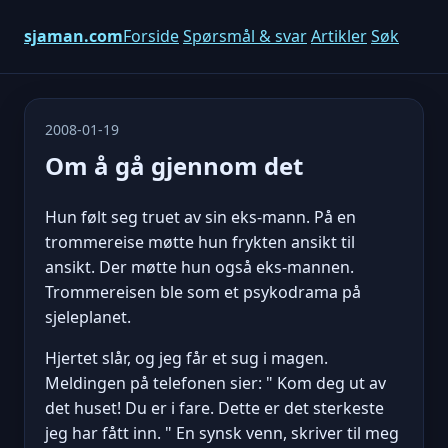
sjaman.com
Forside
Spørsmål & svar
Artikler
Søk
2008-01-19
Om å gå gjennom det
Hun følt seg truet av sin eks-mann. På en
trommereise møtte hun frykten ansikt til
ansikt. Der møtte hun også eks-mannen.
Trommereisen ble som et psykodrama på
sjeleplanet.
Hjertet slår, og jeg får et sug i magen.
Meldingen på telefonen sier: " Kom deg ut av
det huset! Du er i fare. Dette er det sterkeste
jeg har fått inn. " En synsk venn, skriver til meg