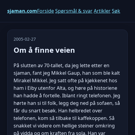
sjaman.com
Forside
Spørsmål & svar
Artikler
Søk
2005-02-27
Om å finne veien
På slutten av 70-tallet, da jeg lette etter en
sjaman, fant jeg Mikkel Gaup, han som ble kalt
Mirakel Mikkel. Jeg satt ofte på kjøkkenet hos
ham i Eiby utenfor Alta, og høre på historiene
han hadde å fortelle. Iblant ringt telefonen. Jeg
hørte han si til folk, legg deg ned på sofaen, så
får du snart besøk. Han helbredet over
telefonen, kom så tilbake til kaffekoppen. Så
snakket vi videre om hellige steiner omkring
på vidda og om kraften fra sola. Han var