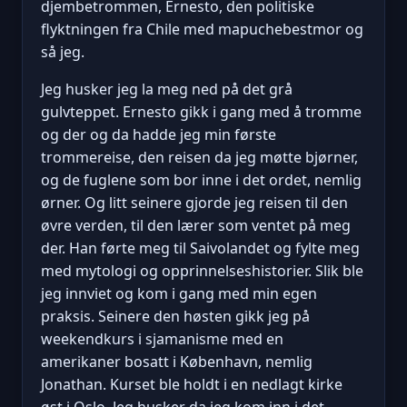
djembetrommen, Ernesto, den politiske
flyktningen fra Chile med mapuchebestmor og
så jeg.
Jeg husker jeg la meg ned på det grå
gulvteppet. Ernesto gikk i gang med å tromme
og der og da hadde jeg min første
trommereise, den reisen da jeg møtte bjørner,
og de fuglene som bor inne i det ordet, nemlig
ørner. Og litt seinere gjorde jeg reisen til den
øvre verden, til den lærer som ventet på meg
der. Han førte meg til Saivolandet og fylte meg
med mytologi og opprinnelseshistorier. Slik ble
jeg innviet og kom i gang med min egen
praksis. Seinere den høsten gikk jeg på
weekendkurs i sjamanisme med en
amerikaner bosatt i København, nemlig
Jonathan. Kurset ble holdt i en nedlagt kirke
øst i Oslo. Jeg husker da jeg kom inn i det