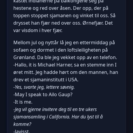
kastet indianerne på balkongene seg på
hestene og red over åsen. Der opp, der på
toppen stoppet sjamanen og vinket til oss. Så
drysset han fjær ned over oss. Ørnefjær. Det
var visdom i hver fjær.
Mellom jul og nyttår lå jeg en ettermiddag på
sofaen og dormet i den loftsleiligheten på
Grønland. Da ble jeg vekket opp av en telefon.
-Hallo, it is Michael Harner, sa en stemme inn I
øret mitt. Jeg hadde hørt om den mannen, han
drev et sjamaninstitutt i USA.
-Yes, svarte jeg, lettere søvnig.
-May I speak to Ailo Gaup?
-It is me.
-Jeg vil gjerne invitere deg til en tre ukers
sjamansamling i California. Har du lyst til å
komme?
-Javisst.