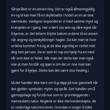
Sårspråket er en annen ting. Det er også allmenngyldig.
Av og til kan man få en skyllebøtte i hodet av en av sine
nærmeste. Vanligvis responderer vi med samme mynt og
krangelen er i gang. Har vi lært oss selv og våre egne sår
å kjenne, er det lettere å lytte bakom ordene til en annen
når angrep og beskyldninger hagler. Da kan man se hvor
ordene kommer fra og at de ikke egentlig er rettet mot
deg som person. De er som et rop om hjelp fra en med
sår som ikke er helet. Når man ser dette kan man også
vise at man forstår og spørre om det er noe man kan
gjøre for å hjelpe. Dette kan det være stor healing i.
Så det handler ikke bare om å gi slipp på noe gammelt når
det gjelder symboler, myter og språk. Det handler om å
gjenoppdage og forstå noe som er grunnleggende i
menneskets natur. Reglene er ikke menneskeskapte, de
er underlagt naturens lover. Hvordan vi velger å tolke