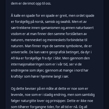
dem er derimot opp til oss.
Å kalle en spade for en spade er greit, men ordet spade
er forskjellig på norsk, samisk og swahili. Men et av
særtrekkene innen sjamanismen og annen naturbasert
visdom er at man finner den samme forståelsen av
naturen, mennesket og menneskets forbindelse til
naturen. Man finner mye de samme symbolene, de er
universelle. De kan være geografisk betinget, da dyr i
Afrika er forskjellige fra dyr i Sibir. Men gjennom den
internasjonaliseringen som er i vår tid, ser vi de
endringene som skjer, gjennom at mange i nord har
kraftdyr som hører hjemme langt i sør.
Og dette beviser på en måte at dette er noe som er
levende, noe som er i stadig endring, men som samtidig
følger naturgitte lover og prinsipper. Dette er ikke noe
som tilhører forgangne tider, for all tid er nå. Og all