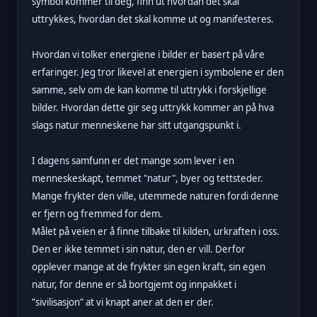
symbol kommer til deg, finn ut hvordan det skal
uttrykkes, hvordan det skal komme ut og manifesteres.
Hvordan vi tolker energiene i bilder er basert på våre
erfaringer. Jeg tror likevel at energien i symbolene er den
samme, selv om de kan komme til uttrykk i forskjellige
bilder. Hvordan dette gir seg uttrykk kommer an på hva
slags natur menneskene har sitt utgangspunkt i.
I dagens samfunn er det mange som lever i en
menneskeskapt, temmet "natur", byer og tettsteder.
Mange frykter den ville, utemmede naturen fordi denne
er fjern og fremmed for dem.
Målet på veien er å finne tilbake til kilden, urkraften i oss.
Den er ikke temmet i sin natur, den er vill. Derfor
opplever mange at de frykter sin egen kraft, sin egen
natur, for denne er så bortgjemt og innpakket i
”sivilisasjon” at vi knapt aner at den er der.