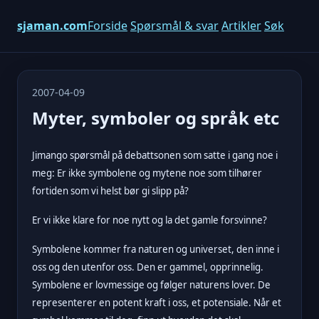
sjaman.com
Forside
Spørsmål & svar
Artikler
Søk
2007-04-09
Myter, symboler og språk etc
Jimango spørsmål på debattsonen som satte i gang noe i
meg: Er ikke symbolene og mytene noe som tilhører
fortiden som vi helst bør gi slipp på?
Er vi ikke klare for noe nytt og la det gamle forsvinne?
Symbolene kommer fra naturen og universet, den inne i
oss og den utenfor oss. Den er gammel, opprinnelig.
Symbolene er lovmessige og følger naturens lover. De
representerer en potent kraft i oss, et potensiale. Når et