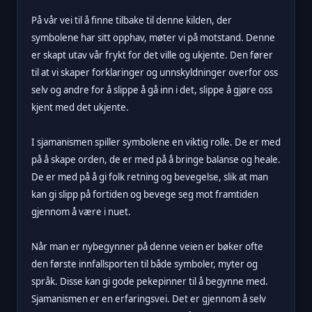
På vår vei til å finne tilbake til denne kilden, der
symbolene har sitt opphav, møter vi på motstand. Denne
er skapt utav vår frykt for det ville og ukjente. Den fører
til at vi skaper forklaringer og unnskyldninger overfor oss
selv og andre for å slippe å gå inn i det, slippe å gjøre oss
kjent med det ukjente.
I sjamanismen spiller symbolene en viktig rolle. De er med
på å skape orden, de er med på å bringe balanse og heale.
De er med på å gi folk retning og bevegelse, slik at man
kan gi slipp på fortiden og bevege seg mot framtiden
gjennom å være i nuet.
Når man er nybegynner på denne veien er bøker ofte
den første innfallsporten til både symboler, myter og
språk. Disse kan gi gode pekepinner til å begynne med.
Sjamanismen er en erfaringsvei. Det er gjennom å selv