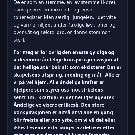
De er som en stemme, en lav stemme i koret,
kanskje en stemme med begrenset
toneregister. Men særlig i jungelen, i det våte
og varme miljøet under fuktige løvkroner og
over våt og sølete jord, er denne stemmen
sterk.
For meg er for øvrig den eneste gyldige og
virksomme åndelige konspirasjonsvisjon at
det hellige atår bak alt som eksisterer. Det er
skapelsens utspring, mening og mål. Alle er
vi på vei hjem. Alle åndelige krefter er
hjelpere som styrer oss mot sirkelens
sentrum. Kraftdyr er det helliges agenter.
Åndelige veivisere er likeså. Den store
konspirasjonen er altså at vi alle en gang
blir frelste eller opplyste, om vi vil det eller
ikke. Levende erfarianger av dette er etter
min mening det som vil kunne forandre