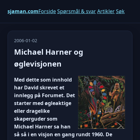
sjaman.com
Forside
Spørsmål & svar
Artikler
Søk
2006-01-02
Michael Harner og
øglevisjonen
Med dette som innhold
har David skrevet et
innlegg på Forumet. Det
starter med øgleaktige
eller dragelike
skaperguder som
Michael Harner sa han
så så i en visjon en gang rundt 1960. De