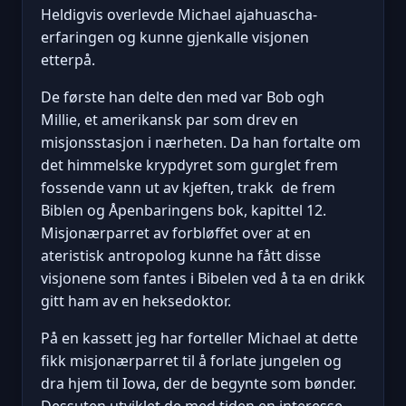
Heldigvis overlevde Michael ajahuascha-
erfaringen og kunne gjenkalle visjonen
etterpå.
De første han delte den med var Bob ogh
Millie, et amerikansk par som drev en
misjonsstasjon i nærheten. Da han fortalte om
det himmelske krypdyret som gurglet frem
fossende vann ut av kjeften, trakk de frem
Biblen og Åpenbaringens bok, kapittel 12.
Misjonærparret av forbløffet over at en
ateristisk antropolog kunne ha fått disse
visjonene som fantes i Bibelen ved å ta en drikk
gitt ham av en heksedoktor.
På en kassett jeg har forteller Michael at dette
fikk misjonærparret til å forlate jungelen og
dra hjem til Iowa, der de begynte som bønder.
Dessuten utviklet de med tiden en interesse