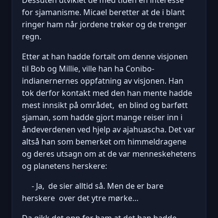
for sjamanisme. Micael beretter at de i blant
ringer ham når jordene trøker og de trenger
regn.
Etter at han hadde fortalt om denne visjonen
til Bob og Millie, ville han ha Conibo-
indianernernes oppfatning av visjonen. Han
tok derfor kontakt med den han mente hadde
mest innsikt på området, en blind og barføtt
sjaman, som hadde gjort mange reiser inn i
åndeverdenen ved hjelp av ajahuascha. Det var
altså han som bemerket om himmeldragene
og deres utsagn om at de var menneskehetens
og planetens herskere:
- Ja, de sier alltid så. Men de er bare
herskere over det ytre mørke…
Da gikk det opp for ham at det han hadde