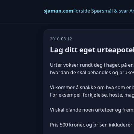
sjaman.com
Forside
Spørsmål & svar
Ar
2010-03-12
Lag ditt eget urteapote
Urter vokser rundt deg i hager, på en
hvordan de skal behandles og brukes. 
Vi kommer å snakke om hva som er br
For eksempel, forkjølelse, hoste, mag
Vi skal blande noen urteteer og fremst
Pris 500 kroner, og prisen inkluderer 