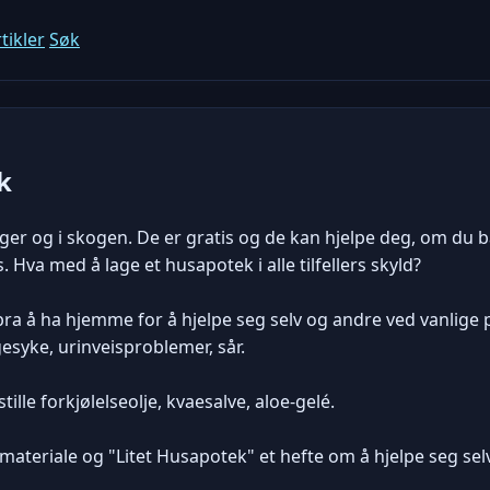
tikler
Søk
k
ger og i skogen. De er gratis og de kan hjelpe deg, om du b
Hva med å lage et husapotek i alle tilfellers skyld?
a å ha hjemme for å hjelpe seg selv og andre ved vanlige p
esyke, urinveisproblemer, sår.
ille forkjølelseolje, kvaesalve, aloe-gelé.
materiale og "Litet Husapotek" et hefte om å hjelpe seg selv