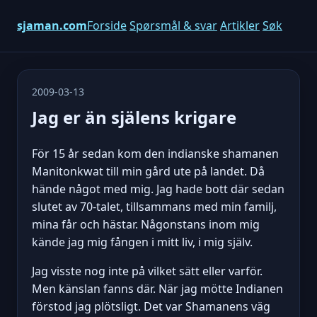
sjaman.com
Forside
Spørsmål & svar
Artikler
Søk
2009-03-13
Jag er än själens krigare
För 15 år sedan kom den indianske shamanen
Manitonkwat till min gård ute på landet. Då
hände något med mig. Jag hade bott där sedan
slutet av 70-talet, tillsammans med min familj,
mina får och hästar. Någonstans inom mig
kände jag mig fången i mitt liv, i mig själv.
Jag visste nog inte på vilket sätt eller varför.
Men känslan fanns där. När jag mötte Indianen
förstod jag plötsligt. Det var Shamanens väg