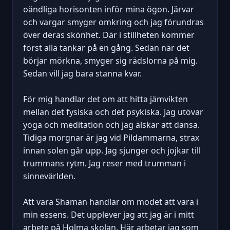
oändliga horisonten inför mina ögon. Järvar
och vargar smyger omkring och jag förundras
över deras skönhet. Där i stillheten kommer
först alla tankar på en gång. Sedan när det
börjar mörkna, smyger sig rädslorna på mig.
Sedan vill jag bara stanna kvar.
För mig handlar det om att hitta jämvikten
mellan det fysiska och det psykiska. Jag utövar
yoga och meditation och jag älskar att dansa.
Tidiga morgnar är jag vid Pildammarna, strax
innan solen går upp. Jag sjunger och jojkar till
trummans rytm. Jag reser med trumman i
sinnevärlden.
Att vara Shaman handlar om modet att vara i
min essens. Det upplever jag att jag är i mitt
arbete på Holma skolan. Här arbetar jag som