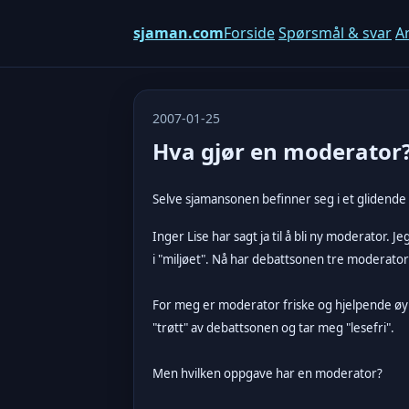
sjaman.com
Forside
Spørsmål & svar
Ar
2007-01-25
Hva gjør en moderator
Selve sjamansonen befinner seg i et glidende 
Inger Lise har sagt ja til å bli ny moderator.
i "miljøet". Nå har debattsonen tre moderato
For meg er moderator friske og hjelpende øyne
"trøtt" av debattsonen og tar meg "lesefri".
Men hvilken oppgave har en moderator?