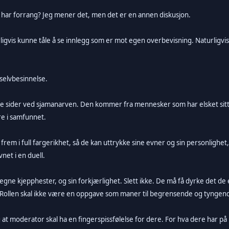
 og har forrang? Jeg mener det, men det er en annen diskusjon.
s kunne tåle å se innlegg som er mot egen overbevisning. Naturligvis. O
elvbesinnelse.
e sider ved sjamanarven. Den kommer fra mennesker som har elsket sitt fe
re i samfunnet.
 frem i full fargerikhet, så de kan uttrykke sine evner og sin personlighe
net i en duell.
egne kjepphester, og sin forkjærlighet. Slett ikke. De må få dyrke det de e
Rollen skal ikke være en oppgave som maner til begrensende og tyngende
 at moderator skal ha en fingerspissfølelse for dere. For hva dere har på 