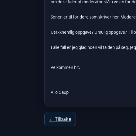
om dere føler at moderator står i veien for d
Sonen er til for dere som skriver her. Moderato
Utakknemlig oppgave? Umulig oppgave? Til o
I alle fall er jeg glad noen vil ta den på seg.
Velkommen hit.
Ailo Gaup
← Tilbake