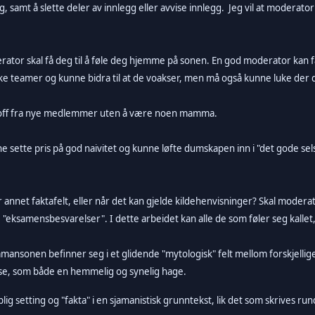
, samt å slette deler av innlegg eller avvise innlegg. Jeg vil at moderator
rator skal få deg til å føle deg hjemme på sonen. En god moderator kan 
rke teamer og kunne bidra til at de voakser, men må også kunne luke der 
 stoff fra nye medlemmer uten å være noen mamma.
ette pris på god naivitet og kunne løfte dumskapen inn i "det gode selsk
ler annet faktafelt, eller når det kan gjelde kildehenvisninger? Skal modera
 "eksamensbesvarelser". I dette arbeidet kan alle de som føler seg kallet, 
mansonen befinner seg i et glidende "mytologisk" felt mellom forskjellig
lse, som både en hemmelig og synelig hage.
lig setting og "fakta" i en sjamanistisk grunntekst, lik det som skrives r