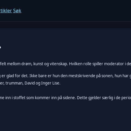
tikler
Søk
?
felt mellom drøm, kunst og vitenskap. Hvilken rolle spiller moderator i 
 Jeg er glad for det. Ikke bare er hun den mestskrivende på sonen, hun har 
rer, trumman, David og Inger Lise.
 inn i stoffet som kommer inn på sidene. Dette gjelder særlig i de period