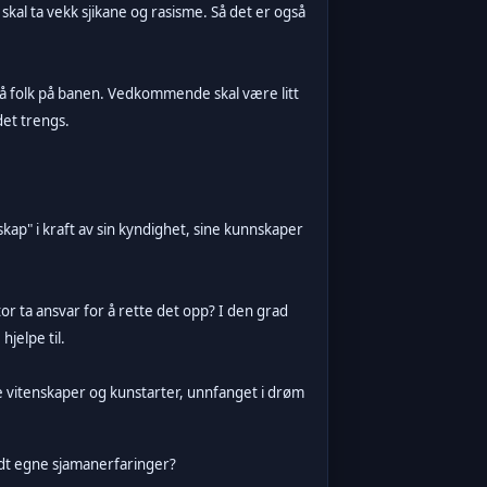
 skal ta vekk sjikane og rasisme. Så det er også
få folk på banen. Vedkommende skal være litt
det trengs.
ap" i kraft av sin kyndighet, sine kunnskaper
tor ta ansvar for å rette det opp? I den grad
hjelpe til.
e vitenskaper og kunstarter, unnfanget i drøm
undt egne sjamanerfaringer?