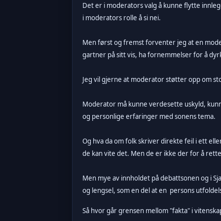
Det er i moderators valg å kunne flytte innlegg
i moderators rolle å si nei.
Men først og fremst forventer jeg at en mode
gartner på sitt vis, ha fornemmelser for å dy
Jeg vil gjerne at moderator støtter opp om
Moderator må kunne verdesette uskyld, kunne s
og personlige erfaringer med sonens tema.
Og hva da om folk skriver direkte feil i ett el
de kan vite det. Men de er ikke der for å rette
Men mye av innholdet på debattsonen og i Sja
og lengsel, som en del at en persons utfolde
Så hvor går grensen mellom "fakta" i vitenskap