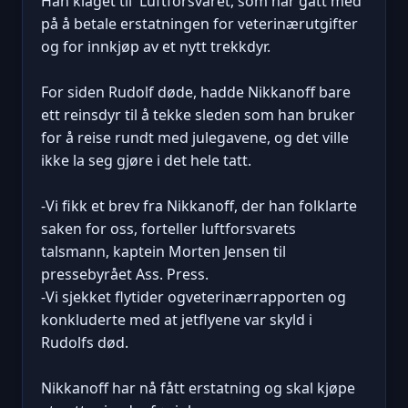
Han klaget til Luftforsvaret, som har gått med
på å betale erstatningen for veterinærutgifter
og for innkjøp av et nytt trekkdyr.
For siden Rudolf døde, hadde Nikkanoff bare
ett reinsdyr til å tekke sleden som han bruker
for å reise rundt med julegavene, og det ville
ikke la seg gjøre i det hele tatt.
-Vi fikk et brev fra Nikkanoff, der han folklarte
saken for oss, forteller luftforsvarets
talsmann, kaptein Morten Jensen til
pressebyrået Ass. Press.
-Vi sjekket flytider ogveterinærrapporten og
konkluderte med at jetflyene var skyld i
Rudolfs død.
Nikkanoff har nå fått erstatning og skal kjøpe