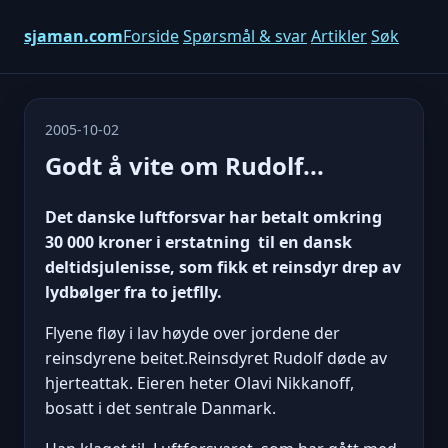
sjaman.com
Forside
Spørsmål & svar
Artikler
Søk
2005-10-02
Godt å vite om Rudolf...
Det danske luftforsvar har betalt omkring
30 000 kroner i erstatning til en dansk
deltidsjulenisse, som fikk et reinsdyr drep av
lydbølger fra to jetflly.
Flyene fløy i lav høyde over jordene der
reinsdyrene beitet.Reinsdyret Rudolf døde av
hjerteattak. Eieren heter Olavi Nikkanoff,
bosatt i det sentrale Danmark.