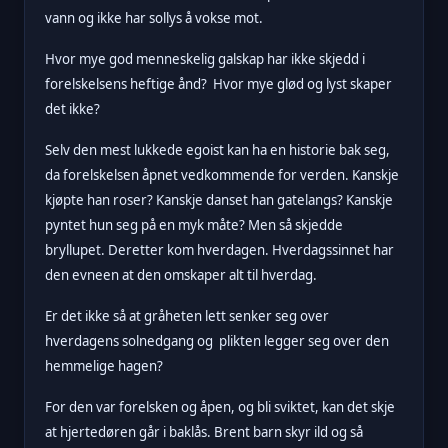
vann og ikke har sollys å vokse mot.
Hvor mye god menneskelig galskap har ikke skjedd i
forelskelsens heftige ånd? Hvor mye glød og lyst skaper
det ikke?
Selv den mest lukkede egoist kan ha en historie bak seg,
da forelskelsen åpnet vedkommende for verden. Kanskje
kjøpte han roser? Kanskje danset han gatelangs? Kanskje
pyntet hun seg på en myk måte? Men så skjedde
bryllupet. Deretter kom hverdagen. Hverdagssinnet har
den evneen at den omskaper alt til hverdag.
Er det ikke så at gråheten lett senker seg over
hverdagens solnedgang og plikten legger seg over den
hemmelige hagen?
For den var forelsken og åpen, og bli sviktet, kan det skje
at hjertedøren går i baklås. Brent barn skyr ild og så