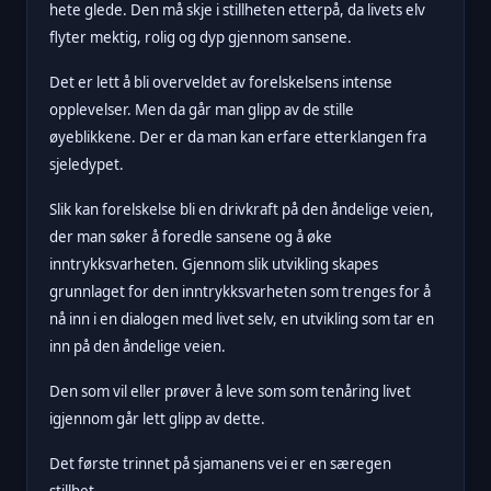
hete glede. Den må skje i stillheten etterpå, da livets elv
flyter mektig, rolig og dyp gjennom sansene.
Det er lett å bli overveldet av forelskelsens intense
opplevelser. Men da går man glipp av de stille
øyeblikkene. Der er da man kan erfare etterklangen fra
sjeledypet.
Slik kan forelskelse bli en drivkraft på den åndelige veien,
der man
søker å foredle sansene og å øke
inntrykksvarheten. Gjennom slik utvikling skapes
grunnlaget for den inntrykksvarheten som trenges for å
nå inn i en dialogen med livet selv, en utvikling som tar en
inn på den åndelige veien.
Den som vil eller prøver å leve som som tenåring livet
igjennom går lett glipp av dette.
Det første trinnet på sjamanens vei er en særegen
stillhet.