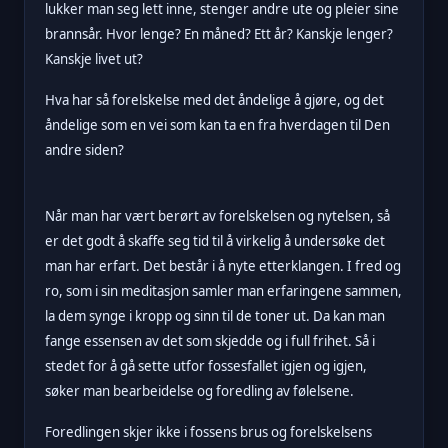
lukker man seg lett inne, stenger andre ute og pleier sine
brannsår. Hvor lenge? En måned? Ett år? Kanskje lenger?
Kanskje livet ut?
Hva har så forelskelse med det
åndelige å gjøre, og det
åndelige som en vei som kan ta en fra hverdagen til Den
andre siden?
Når man har vært berørt av forelskelsen og nytelsen, så
er det godt å skaffe seg tid til å virkelig å undersøke det
man har erfart. Det består i å nyte etterklangen. I fred og
ro, som i sin meditasjon samler man erfaringene sammen,
la dem synge i kropp og sinn til de toner ut. Da kan man
fange essensen av det som skjedde og i full frihet. Så i
stedet for å gå sette utfor fossesfallet igjen og igjen,
søker man bearbeidelse og foredling av følelsene.
Foredlingen skjer ikke i fossens brus og forelskelsens