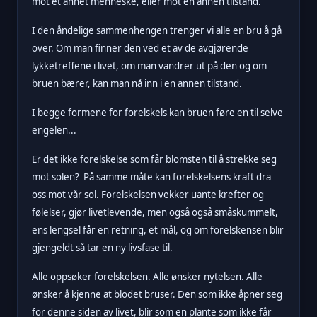
mot et annet menneske, eller mot en annen tilstand.
I den åndelige sammenhengen trenger vi alle en bru å gå
over. Om man finner den ved et av de avgjørende
lykketreffene i livet, om man vandrer ut på den og om
bruen bærer, kan man nå inn i en annen tilstand.
I begge formene for forelskels kan bruen føre en til selve
engelen...
Er det ikke forelskelse som får blomsten til å strekke seg
mot solen? På samme måte kan forelskelsens kraft dra
oss mot vår sol. Forelskelsen vekker uante krefter og
følelser, gjør livetlevende, men også også småskummelt,
ens lengsel får en retning, et mål, og om forelskensen blir
gjengeldt så tar en ny livsfase til.
Alle oppsøker forelskelsen. Alle ønsker nytelsen. Alle
ønsker å kjenne at blodet bruser. Den som ikke åpner seg
for denne siden av livet, blir som en plante som ikke får