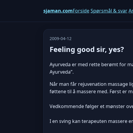
sjaman.com
Forside
Spørsmål & svar
Ar
2009-04-12
Feeling good sir, yes?
Ayurveda er med rette berømt for mang
Ayurveda”.
Når man får rejuvenation massage lig
føttene til å massere med. Først er m
Vedkommende følger et mønster over 
I en sving kan terapeuten massere en 