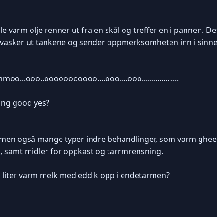
le varm olje renner ut fra en skål og treffer en i pannen. 
n vasker ut tankene og sender oppmerksomheten inn i sinne
.ooo..ooooooooooo....ooo....ooo...................
ling good yes?
, men også mange typer indre behandlinger, som varm ghee å
d, samt midler for oppkast og tarrmrensning.
n liter varm melk med eddik opp i endetarmen?