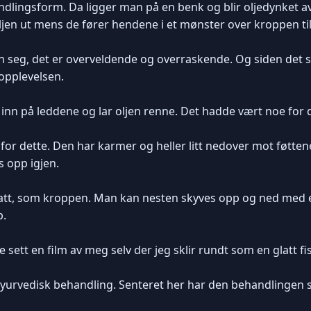
ndlingsform. Da ligger man på en benk og blir oljedynket 
oljen ut mens de fører hendene i et mønster over kroppen til 
en seg, det er overveldende og overraskende. Og siden det s
opplevelsen.
g inn på leddene og lar oljen renne. Det hadde vært noe for
or dette. Den har karmer og heller litt nedover mot føttene
s opp igjen.
latt, som kroppen. Man kan nesten skyves opp og ned med 
p.
e sett en film av meg selv der jeg sklir rundt som en glatt f
 ayurvedisk behandling. Senteret her har den behandlingen 