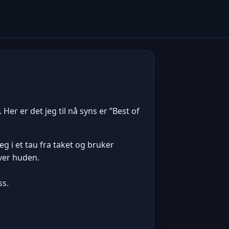
er er det jeg til nå syns er ”Best of
g i et tau fra taket og bruker
over huden.
ss.