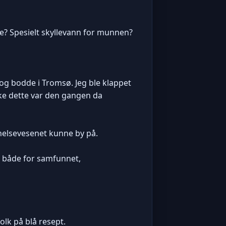
e? Spesielt skyllevann for munnen?
 og bodde i Tromsø. Jeg ble klappet
ske dette var den gangen da
 helsevesenet kunne by på.
er både for samfunnet,
lk på blå resept.