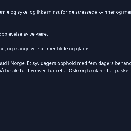
amle og syke, og ikke minst for de stressede kvinner og men
 opplevelse av velvære.
e, og mange ville bli mer blide og glade.
ilbud i Norge. Et syv dagers opphold med fem dagers behand
etale for flyreisen tur-retur Oslo og to ukers full pakke h