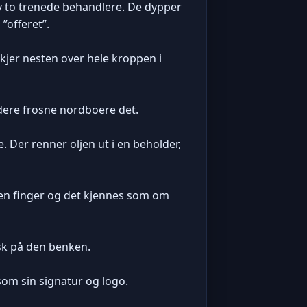
av to trenede behandlere. De dypper
”offeret”.
kjer nesten over hele kroppen i
 dere frosne nordboere det.
. Der renner oljen ut i en beholder,
en finger og det kjennes som om
isk på den benken.
som sin signatur og logo.