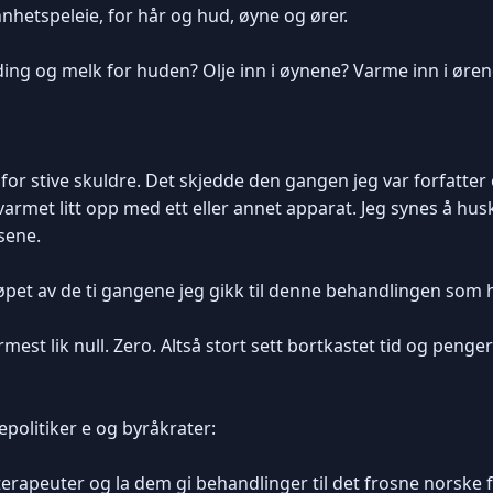
hetspeleie, for hår og hud, øyne og ører.
g og melk for huden? Olje inn i øynene? Varme inn i øren
t for stive skuldre. Det skjedde den gangen jeg var forfatter
varmet litt opp med ett eller annet apparat. Jeg synes å hu
tsene.
løpet av de ti gangene jeg gikk til denne behandlingen som
mest lik null. Zero. Altså stort sett bortkastet tid og peng
sepolitiker e og byråkrater:
rapeuter og la dem gi behandlinger til det frosne norske fo