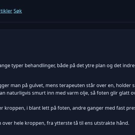
tikler
Søk
e typer behandlinger, både på det ytre plan og det indre. H
ger man på gulvet, mens terapeuten står over en, holder se
an naturligvis smurt inn med varm olje, så foten glir glatt 
kroppen, i blant lett på foten, andre ganger med fast pre
over hele kroppen, fra ytterste tå til ens utstrakte hånd.