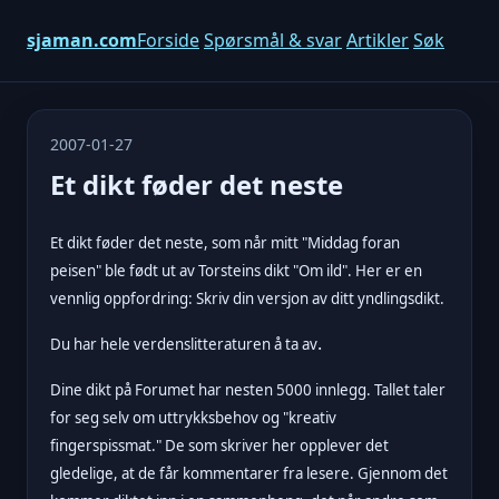
sjaman.com
Forside
Spørsmål & svar
Artikler
Søk
2007-01-27
Et dikt føder det neste
Et dikt føder det neste, som når mitt "Middag foran
peisen" ble født ut av Torsteins dikt "Om ild". Her er en
vennlig oppfordring: Skriv din versjon av ditt yndlingsdikt.
.
Du har hele verdenslitteraturen å ta av
Dine dikt på Forumet har nesten 5000 innlegg. Tallet taler
for seg selv om uttrykksbehov og "kreativ
fingerspissmat." De som skriver her opplever det
gledelige, at de får kommentarer fra lesere. Gjennom det