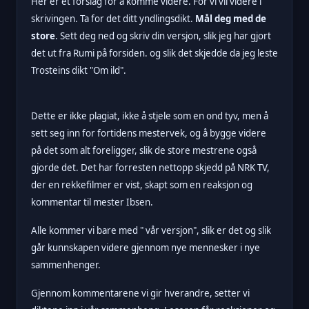
Her er et forslag for å komme videre. For vi vil videre i
skrivingen. Ta for det ditt yndlingsdikt.
Mål deg med de
store
. Sett deg ned og skriv din versjon, slik jeg har gjort
det ut fra Rumi på forsiden. og slik det skjedde da jeg leste
Trosteins dikt "Om ild".
Dette er ikke plagiat, ikke å stjele som en ond tyv, men å
sett seg inn for fortidens mestervek, og å bygge videre
på det som alt foreligger, slik de store mestrene også
gjorde det. Det har forresten nettopp skjedd på NRK TV,
der en rekkefilmer er vist, skapt som en reaksjon og
kommentar til mester Ibsen.
Alle kommer vi bare med " vår versjon", slik er det og slik
går kunnskapen videre gjennom nye mennesker i nye
sammenhenger.
Gjennom kommentarene vi gir hverandre, setter vi