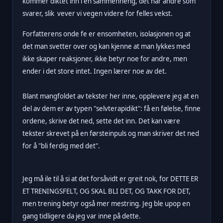
kommer diktet inn i en sammenheng, det når andre som
svarer, slik vever vi vegen videre for felles vekst.
Forfatterens onde fe er ensomheten, isolasjonen og at
det man svetter over og kan kjenne at man lykkes med
ikke skaper reaksjoner, ikke betyr noe for andre, men
ender i det store intet. Ingen lærer noe av det.
Blant mangfoldet av tekster her inne, opplevere jeg at en
del av dem er av typen "selvterapidikt": få en følelse, finne
ordene, skrive det ned, sette det inn.
Det kan være
tekster skrevet på
en førsteinpuls og man skriver det ned
for å "bli ferdig med det".
Jeg må ile til å si at det forsåvidt er greit nok, for
DETTE ER
ET TRENINGSFELT, OG SKAL BLI DET, OG TAKK FOR DET,
men trening betyr også mer mestring. Jeg ble upop en
gang tidligere da jeg var inne på dette.