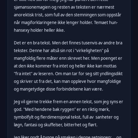
sjamansonemagien og resten av teksten er nærmest
anorektisk trist, som full av den stemningen som oppstår
når magiforklaringene ikke lenger holder. Temaet hun-
hansexy holder heller ikke.
Det er en bra tekst. Men det finnes tusenvis av andre bra
tekster. Denne har altså sin rot i "virkeligheten" på
mangfoldig flere måter enn skrevet her. Men poenget er
at den ikke kommer fra intet og heller ikke kan mottas
"fra intet" av leseren. Om man tar for seg sitt yndlingsdikt
og skriver ut fra det, kan man oppleve hvor mangfoldige
og mangetydige disse forbindelsene kan være.
Jeg vil gjerne trekke frem en annen tekst, som jeg syns er
god. "Med hendene bak ryggen" er en riktig mørk,
symbolfylt og flerdimensjonal tekst, full av sanheter og
løgn, fantasi og skuffelser, bitterhet og flørt.
Jeg liker godt å tygge på smaken i denne setningen: ...
og