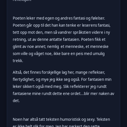
Poeten leker med egen og andres fantasi og følelser.
Poeten går opp til det han kan tenke er leserens fantasi,
tett opp mot den, men så vandrer språkstien videre i ny
retning, ut av denne antatte fantasien. Poeten fikk et
glimt av noe annet; nemlig et menneske, et menneske
som ville og våget noe, ikke bare en peis med umulig
trekk.
Altså, det finnes forskjellige lag her, mange reflekser,
flertydighet, og mye jeg ikke seg også. For fantasien min
leker sikkert også med meg. Slik reflekterer jeg rundt
fantasiene mine rundt dette ene ordet...blir mer naken av
det.
Noen har altså tatt teksten humoristisk og sexy. Teksten
er ikke helt slik for meg. Jeg har parkert den rette