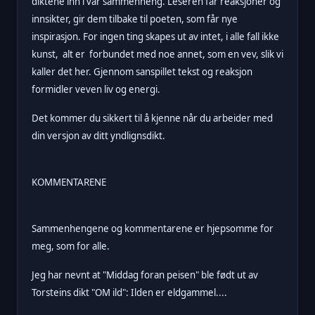
diktene inn i vår sammenheng. Leseren får reaksjoner og
innsikter, gir dem tilbake til poeten, som får nye
inspirasjon. For ingen ting skapes ut av intet, i alle fall ikke
kunst, alt er forbundet med noe annet, som en vev, slik vi
kaller det her. Gjennom sanspillet tekst og reaksjon
formidler veven liv og energi.
Det kommer du sikkert til å kjenne når du arbeider med
din versjon av ditt yndlignsdikt.
KOMMENTARENE
Sammenhengene og kommentarene er hjepsomme for
meg, som for alle.
Jeg har nevnt at "Middag foran peisen" ble født ut av
Torsteins dikt "OM ild": Ilden er eldgammel....