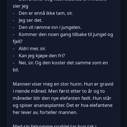
sier jeg
- Den er ennå ikke tam, sir.
- Jeg ser det.
- Den vil rømme inn i jungelen.
- Kommer den noen gang tilbake til jungel og
fjell?
- Aldri mer, sir.
- Kan jeg kjøpe den fri?
- Nei, sir. Og den koster det samme som en
bil.
Mannen viser meg en stor hunn. Hun er gravid
i niende måned. Men først etter to år og to
måneder blir den nye elefanten født. Hun står
og spiser ananasplanter. Det er hva elefantene
her lever av, forteller mannen.
Med sin følsomme snablel tar hun tak i