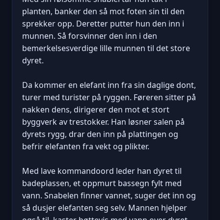
planten, banker den så mot foten sin til den
sprekker opp. Deretter putter hun den inn i
munnen. Så forsvinner den inn i den
bemerkelsesverdige lille munnen til det store
dyret.
Da kommer en elefant inn fra sin daglige dont,
turer med turister på ryggen. Føreren sitter på
nakken dens, dirigerer den mot et stort
byggverk av trestokker. Han løsner salen på
dyrets rygg, drar den inn på plattingen og
befrir elefanten fra vekt og plikter.
Med lave kommandoord leder han dyret til
badeplassen, et oppmurt bassegn fylt med
vann. Snabelen finner vannet, suger det inn og
så dusjer elefanten seg selv. Mannen hjelper
også til, kaster bøttevis med vann over dyret.