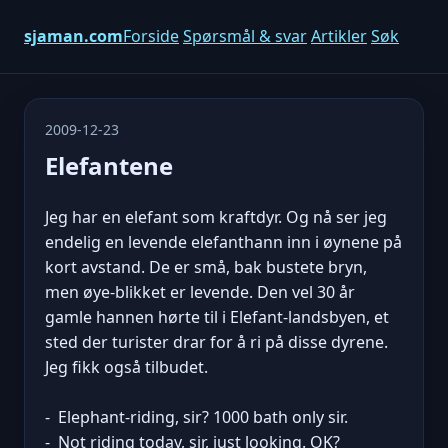
sjaman.com
Forside
Spørsmål & svar
Artikler
Søk
2009-12-23
Elefantene
Jeg har en elefant som kraftdyr. Og nå ser jeg
endelig en levende elefanthann inn i øynene på
kort avstand. De er små, bak bustete bryn,
men øye-blikket er levende. Den vel 30 år
gamle hannen hørte til i Elefant-landsbyen, et
sted der turister drar for å ri på disse dyrene.
Jeg fikk også tilbudet.
- Elephant-riding, sir? 1000 bath only sir.
- Not riding today, sir, just looking. OK?