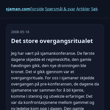
sjaman.com
Forside
Spørsmål & svar
Artikler
Søk
2008-05-18
Det store overgangsritualet
Jeg har vært på sjamankonferanse. De første
dagene skjedde et regimeskifte, den gamle
høvdingen gikk, den nye dronningen ble
kronet. Det vi gikk gjennom var et
overgangsrituale. For oss i sjamaner skjedde
overgangen på pre-konferansen, de dagene da
sjamanene var sammen for å bli kjente,
komme i stening og utveksle erfaringer. Det
var da konfrontasjonene mellom gammel og
ny ledelse kom opp i dagen. Den gamle