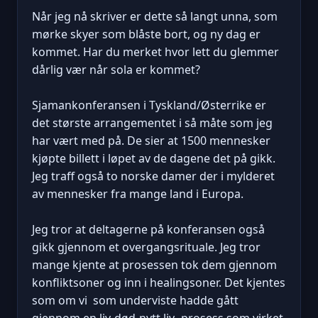
Når jeg nå skriver er dette så langt unna, som
mørke skyer som blåste bort, og ny dag er
kommet. Har du merket hvor lett du glemmer
dårlig vær når sola er kommet?
Sjamankonferansen i Tyskland/Østerrike er
det største arrangementet i så måte som jeg
har vært med på. De sier at 1500 mennesker
kjøpte billett i løpet av de dagene det på gikk.
Jeg traff også to norske damer der i mylderet
av mennesker fra mange land i Europa.
Jeg tror at deltagerne på konferansen også
gikk gjennom et overgangsrituale. Jeg tror
mange kjente at prosessen tok dem gjennom
konfliktsoner og inn i healingsoner. Det kjentes
som om vi som underviste hadde gått
gjennom en liv-død-nytt liv- prosess som virket