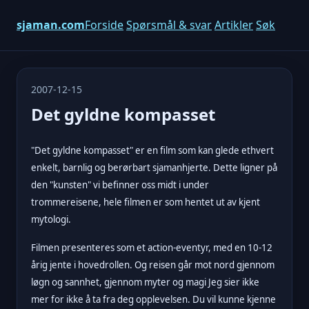
sjaman.com
Forside
Spørsmål & svar
Artikler
Søk
2007-12-15
Det gyldne kompasset
"Det gyldne kompasset" er en film som kan glede ethvert
enkelt, barnlig og berørbart sjamanhjerte. Dette ligner på
den "kunsten" vi befinner oss midt i under
trommereisene, hele filmen er som hentet ut av kjent
mytologi.
Filmen presenteres som et action-eventyr, med en 10-12
årig jente i hovedrollen. Og reisen går mot nord gjennom
løgn og sannhet, gjennom myter og magi Jeg sier ikke
mer for ikke å ta fra deg opplevelsen. Du vil kunne kjenne