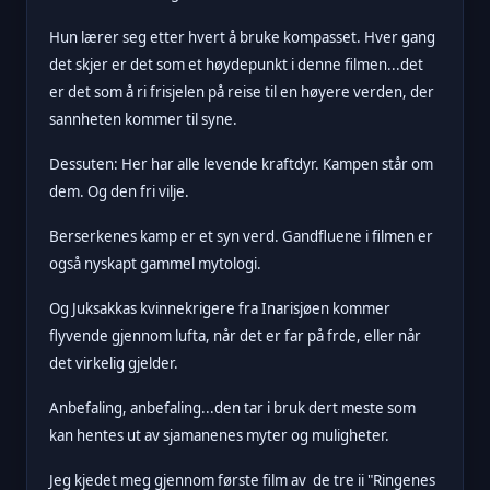
Hun lærer seg etter hvert å bruke kompasset. Hver gang
det skjer er det som et høydepunkt i denne filmen...det
er det som å ri frisjelen på reise til en høyere verden, der
sannheten kommer til syne.
Dessuten: Her har alle levende kraftdyr. Kampen står om
dem. Og den fri vilje.
Berserkenes kamp er et syn verd. Gandfluene i filmen er
også nyskapt gammel mytologi.
Og Juksakkas kvinnekrigere fra Inarisjøen kommer
flyvende gjennom lufta, når det er far på frde, eller når
det virkelig gjelder.
Anbefaling, anbefaling...den tar i bruk dert meste som
kan hentes ut av sjamanenes myter og muligheter.
Jeg kjedet meg gjennom første film av de tre ii "Ringenes